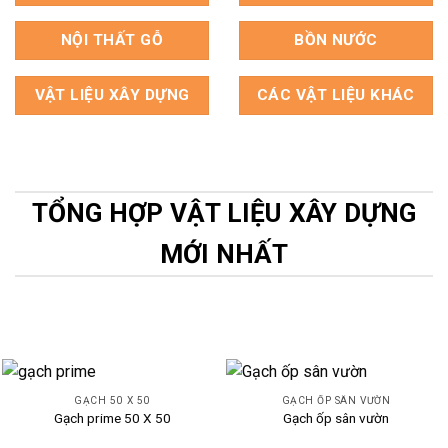
NỘI THẤT GỖ
BỒN NƯỚC
VẬT LIỆU XÂY DỰNG
CÁC VẬT LIỆU KHÁC
TỔNG HỢP VẬT LIỆU XÂY DỰNG
MỚI NHẤT
GẠCH 50 X 50
GẠCH ỐP SÂN VƯỜN
Gạch prime 50 X 50
Gạch ốp sân vườn