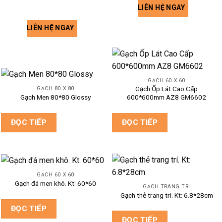
LIÊN HỆ NGAY
LIÊN HỆ NGAY
GẠCH 60 X 60
Gạch Ốp Lát Cao Cấp
GẠCH 80 X 80
Gạch Men 80*80 Glossy
600*600mm AZ8 GM6602
ĐỌC TIẾP
ĐỌC TIẾP
GẠCH 60 X 60
Gạch đá men khô. Kt: 60*60
GẠCH TRANG TRÍ
Gạch thẻ trang trí. Kt: 6.8*28cm
ĐỌC TIẾP
ĐỌC TIẾP