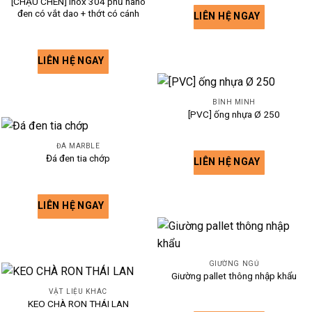
[CHẬU CHÉN] inox 304 phủ nano
đen có vắt dao + thớt có cánh
LIÊN HỆ NGAY
LIÊN HỆ NGAY
BÌNH MINH
[PVC] ống nhựa Ø 250
ĐÁ MARBLE
Đá đen tia chớp
LIÊN HỆ NGAY
LIÊN HỆ NGAY
GIƯỜNG NGỦ
Giường pallet thông nhập khẩu
VẬT LIỆU KHÁC
KEO CHÀ RON THÁI LAN