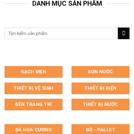
DANH MỤC SẢN PHẨM
Tìm
kiếm:
GẠCH MEN
SƠN NƯỚC
THIẾT BỊ VỆ SINH
THIẾT BỊ ĐIỆN
ĐÈN TRANG TRÍ
THIẾT BỊ NƯỚC
ĐÁ HOA CƯƠNG
GỖ - PALLET