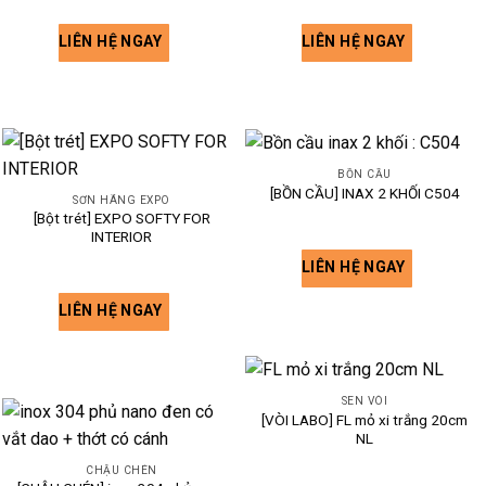
LIÊN HỆ NGAY
LIÊN HỆ NGAY
BỒN CẦU
[BỒN CẦU] INAX 2 KHỐI C504
SƠN HÃNG EXPO
[Bột trét] EXPO SOFTY FOR
INTERIOR
LIÊN HỆ NGAY
LIÊN HỆ NGAY
SEN VÒI
[VÒI LABO] FL mỏ xi trắng 20cm
NL
CHẬU CHÉN