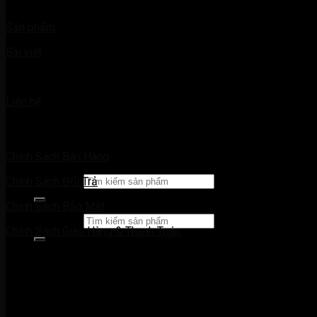
BỒN NƯỚC
Bồn tự hoại
Sản phẩm
Bồn kháng khuẩn Flora
Bể tách mỡ
Bài viết
VẬT LIỆU XÂY DỰNG
Bông gió
Báo giá
Chống thấm
Ngói
Liên hệ
VẬT LIỆU KHÁC
ĐÈN TRANG TRÍ
CHÍNH SÁCH
VỀ CHÚNG TÔI
CẨM NANG XÂY DỰNG
Chính Sách Bán Hàng
LIÊN HỆ
Tìm kiếm:
Chính Sách Đổi Trả
Chính Sách Bảo Mật
Tìm kiếm:
Chính Sách Giao Hàng & Thanh Toán
BẢN ĐỒ