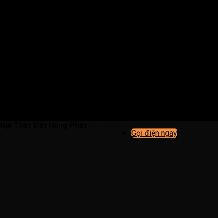
 Nội Thất Việt Hùng Phát
ToolsLike.vn
Gọi điện ngay