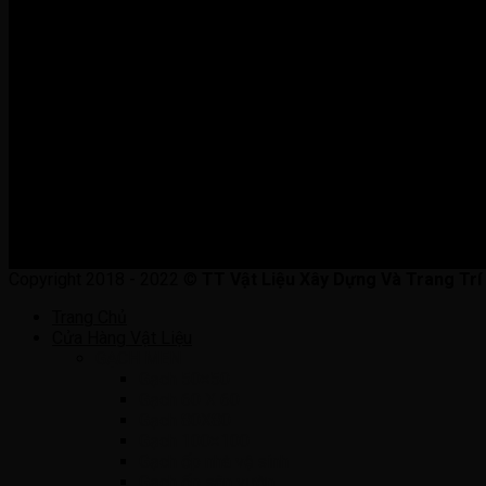
Copyright 2018 - 2022 ©
TT Vật Liệu Xây Dựng Và Trang Trí
Trang Chủ
Cửa Hàng Vật Liệu
GẠCH MEN
Gạch 50×50
Gạch 60 X 60
Gạch 80X80
Gạch 100×100
Gạch ốp nhà vệ sinh
Gạch ốp sân vườn