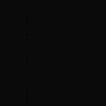
Gạch Trang Trí
SƠN NƯỚC
Sơn hãng Expo
Sơn nước Toa
Sơn Rysu
THIẾT BỊ VỆ SINH
Bồn cầu
Lavabo
Sen vòi
Chậu chén
THIẾT BỊ NƯỚC
Bình Minh
Hoa Sen
Tiền Phong
ĐÁ HOA CƯƠNG
Đá Granite
Đá Marble
Đá Công Nghiệp
GỖ – PALLET
Gỗ thông tận dụng
Gỗ thông xé thô
Gỗ thông bào sẵn
Pallet tạp