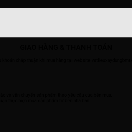
GIAO HÀNG & THANH TOÁN
u khoản chấp thuận khi mua hàng tại website vatlieuxaydungbmt
 mắc và vận chuyển sản phẩm theo yêu cầu của bên mua.
huận thực hiện mua sản phẩm từ bên nhà bán.