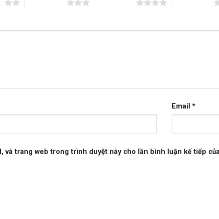
ao
3 trên 5 sao
4 trên 5 sao
5 trên 5 sao
Email
*
l, và trang web trong trình duyệt này cho lần bình luận kế tiếp của