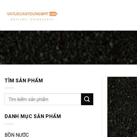
Skip
to
content
TÌM SẢN PHẨM
Tìm
kiếm:
DANH MỤC SẢN PHẨM
BỒN NƯỚC