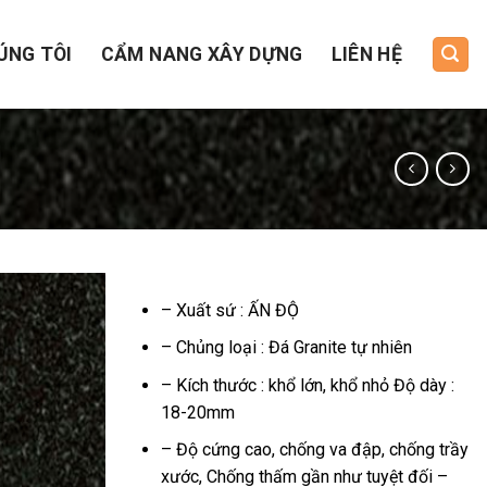
ÚNG TÔI
CẨM NANG XÂY DỰNG
LIÊN HỆ
– Xuất sứ : ẤN ĐỘ
– Chủng loại : Đá Granite tự nhiên
– Kích thước : khổ lớn, khổ nhỏ Độ dày :
18-20mm
– Độ cứng cao, chống va đập, chống trầy
xước, Chống thấm gần như tuyệt đối –