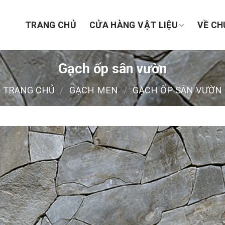
TRANG CHỦ
CỬA HÀNG VẬT LIỆU
VỀ CH
Gạch ốp sân vườn
TRANG CHỦ
/
GẠCH MEN
/
GẠCH ỐP SÂN VƯỜN