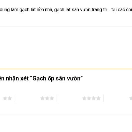
dùng làm gạch lát nền nhà, gạch lát sân vườn trang trí… tại các cô
iên nhận xét “Gạch ốp sân vườn”
ao
3 trên 5 sao
4 trên 5 sao
5 trên 5 sao