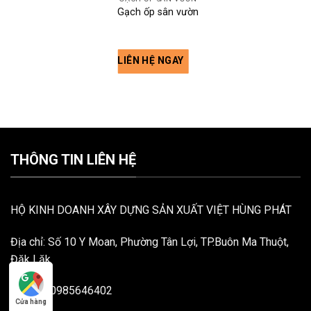
Gạch ốp sân vườn
LIÊN HỆ NGAY
THÔNG TIN LIÊN HỆ
HỘ KINH DOANH XÂY DỰNG SẢN XUẤT VIỆT HÙNG PHÁT
Địa chỉ: Số 10 Y Moan, Phường Tân Lợi, TP.Buôn Ma Thuột,
Đăk Lăk
Hotline: 0985646402
Cửa hàng