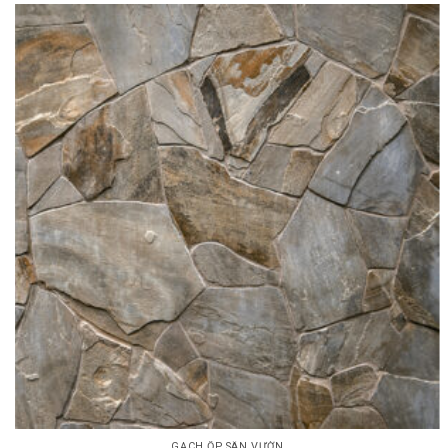
GẠCH ỐP SÂN VƯỜN