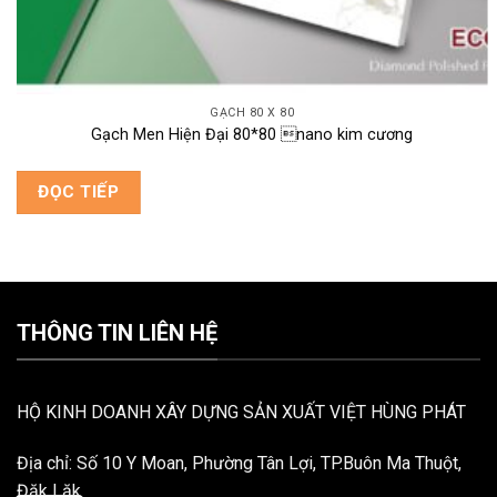
GẠCH 80 X 80
Gạch Men Hiện Đại 80*80 nano kim cương
ĐỌC TIẾP
THÔNG TIN LIÊN HỆ
HỘ KINH DOANH XÂY DỰNG SẢN XUẤT VIỆT HÙNG PHÁT
Địa chỉ: Số 10 Y Moan, Phường Tân Lợi, TP.Buôn Ma Thuột,
Đăk Lăk