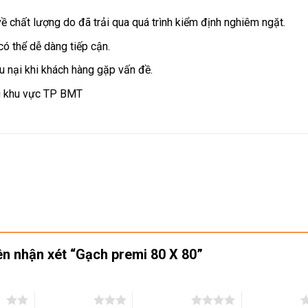
chất lượng do đã trải qua quá trình kiểm định nghiêm ngặt.
có thể dễ dàng tiếp cận.
u nại khi khách hàng gặp vấn đề.
ng khu vực TP BMT
iên nhận xét “Gạch premi 80 X 80”
ao
3 trên 5 sao
4 trên 5 sao
5 trên 5 sao