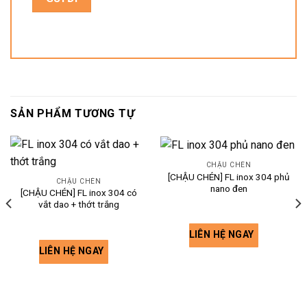
SẢN PHẨM TƯƠNG TỰ
CHẬU CHÉN
[CHẬU CHÉN] FL inox 304 phủ
CHẬU CHÉN
nano đen
[CHẬU CHÉN] FL inox 304 có
vắt dao + thớt trắng
LIÊN HỆ NGAY
LIÊN HỆ NGAY