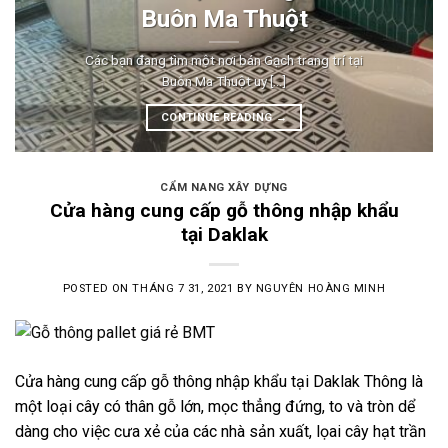
Buôn Ma Thuột
Các bạn đang tìm một nơi bán Gạch trang trí tại
Buôn Ma Thuột uy [...]
CONTINUE READING
→
CẨM NANG XÂY DỰNG
Cửa hàng cung cấp gỗ thông nhập khẩu
tại Daklak
POSTED ON
THÁNG 7 31, 2021
BY
NGUYÊN HOÀNG MINH
Cửa hàng cung cấp gỗ thông nhập khẩu tại Daklak Thông là
một loại cây có thân gỗ lớn, mọc thẳng đứng, to và tròn dể
dàng cho việc cưa xẻ của các nhà sản xuất, lọai cây hạt trần