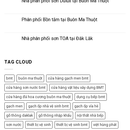
Nhà phân phối sơn Dulux tại Buôn Ma Thuột
Phân phối Bồn tắm tại Buôn Ma Thuột
Nhà phân phối sơn TOA tại Đăk Lăk
TAG CLOUD
bmt
buôn ma thuột
cửa hàng gạch men bmt
cửa hàng sơn nước bmt
cửa hàng vật liệu xây dựng BMT
cửa hàng đá hoa cương buôn ma thuột
dụng cụ bếp bmt
gạch men
gạch ốp nhà vệ sinh bmt
gạch ốp vỉa hè
gỗ thông daklak
gỗ thông nhập khẩu
nội thất nhà bếp
sơn nước
thiết bị vệ sinh
thiết bị vệ sinh bmt
việt hùng phát