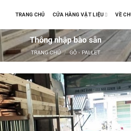
TRANG CHỦ
CỬA HÀNG VẬT LIỆU
VỀ CH
Thông nhập bào sẵn
TRANG CHỦ
/
GỖ - PALLET