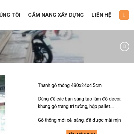
ÚNG TÔI
CẨM NANG XÂY DỰNG
LIÊN HỆ
Thanh gỗ thông 480x24x4.5cm
Dùng để các bạn sáng tạo làm đồ decor,
khung gỗ trang trí tường, hộp pallet….
Gỗ thông mới xẻ, sáng, đã được mài mịn