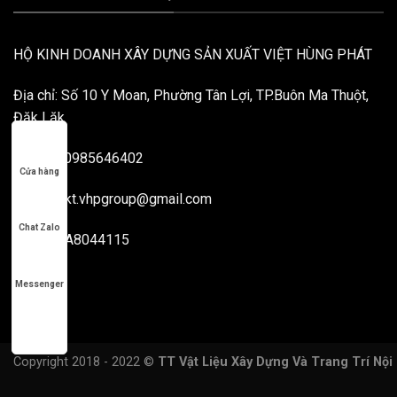
HỘ KINH DOANH XÂY DỰNG SẢN XUẤT VIỆT HÙNG PHÁT
Địa chỉ: Số 10 Y Moan, Phường Tân Lợi, TP.Buôn Ma Thuột,
Đăk Lăk
Hotline: 0985646402
Cửa hàng
Email: mkt.vhpgroup@gmail.com
Chat Zalo
MST: 40A8044115
Messenger
Copyright 2018 - 2022 ©
TT Vật Liệu Xây Dựng Và Trang Trí Nội