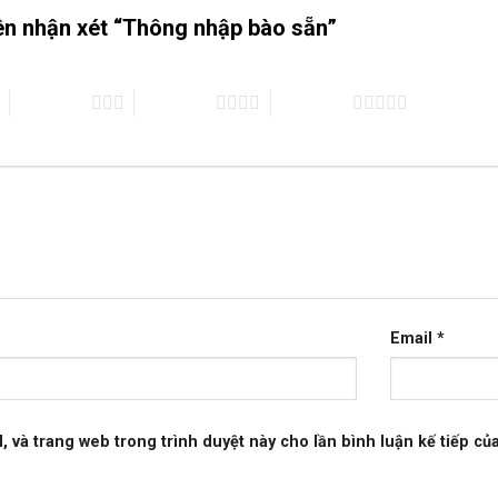
iên nhận xét “Thông nhập bào sẵn”
3 trên 5 sao
4 trên 5 sao
5 trên 5 sao
Email
*
l, và trang web trong trình duyệt này cho lần bình luận kế tiếp của