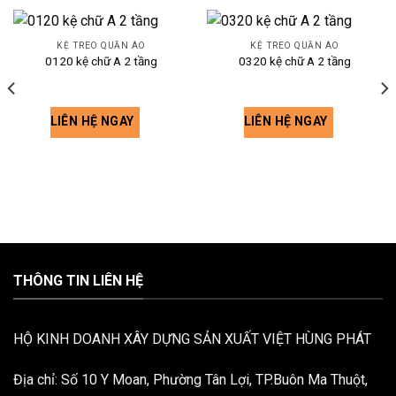
KỆ TREO QUẦN ÁO
KỆ TREO QUẦN ÁO
0120 kệ chữ A 2 tầng
0320 kệ chữ A 2 tầng
LIÊN HỆ NGAY
LIÊN HỆ NGAY
THÔNG TIN LIÊN HỆ
HỘ KINH DOANH XÂY DỰNG SẢN XUẤT VIỆT HÙNG PHÁT
Địa chỉ: Số 10 Y Moan, Phường Tân Lợi, TP.Buôn Ma Thuột,