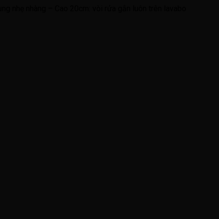
ụng nhẹ nhàng – Cao 20cm: vòi rửa gắn luôn trên lavabo