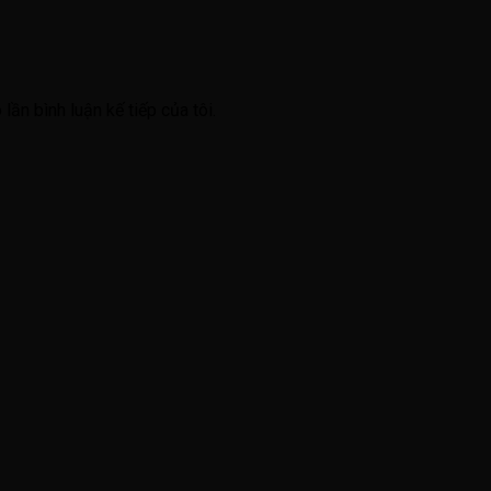
lần bình luận kế tiếp của tôi.