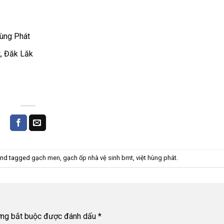
Hùng Phát
t, Đăk Lăk
nd tagged
gạch men
,
gạch ốp nhà vệ sinh bmt
,
việt hùng phát
.
ờng bắt buộc được đánh dấu
*