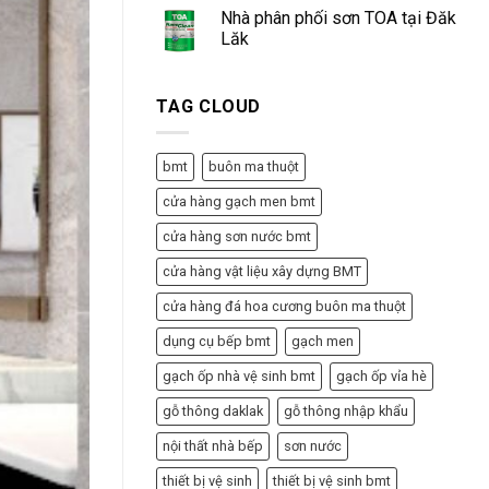
Nhà phân phối sơn TOA tại Đăk
Lăk
TAG CLOUD
bmt
buôn ma thuột
cửa hàng gạch men bmt
cửa hàng sơn nước bmt
cửa hàng vật liệu xây dựng BMT
cửa hàng đá hoa cương buôn ma thuột
dụng cụ bếp bmt
gạch men
gạch ốp nhà vệ sinh bmt
gạch ốp vỉa hè
gỗ thông daklak
gỗ thông nhập khẩu
nội thất nhà bếp
sơn nước
thiết bị vệ sinh
thiết bị vệ sinh bmt