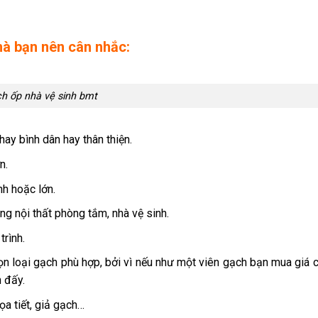
mà bạn nên cân nhắc:
h ốp nhà vệ sinh bmt
hay bình dân hay thân thiện.
n.
nh hoặc lớn.
g nội thất phòng tắm, nhà vệ sinh.
rình.
họn loại gạch phù hợp, bởi vì nếu như một viên gạch bạn mua giá c
n đấy.
ọa tiết, giả gạch…