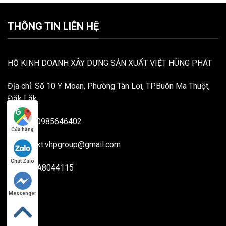
THÔNG TIN LIÊN HỆ
HỘ KINH DOANH XÂY DỰNG SẢN XUẤT VIỆT HÙNG PHÁT
Địa chỉ: Số 10 Y Moan, Phường Tân Lợi, TP.Buôn Ma Thuột,
Đăk Lăk
Hotline: 0985646402
Cửa hàng
Email: mkt.vhpgroup@gmail.com
Chat Zalo
MST: 40A8044115
Messenger