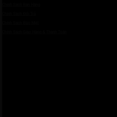
Chính Sách Bán Hàng
Chính Sách Đổi Trả
Chính Sách Bảo Mật
Chính Sách Giao Hàng & Thanh Toán
BẢN ĐỒ