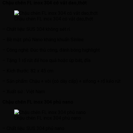
Chậu chén FL inox 304 có vắt dao,thớt
Chậu chén FL inox 304 có vắt dao,thớt
– Chất liệu: SUS 304 không sét rỉ.
– Bề mặt: phủ Nano kháng khuẩn Sinlee
– Công nghệ: Đúc thủ công, đánh bóng highlight
– Tặng 1 rổ rút để hoa quả hoặc úp bát, đĩa
– Kích thước: 82 x 45 cm
– Sản phẩm: Chậu + vòi (có dây cấp) + xifong + rổ kéo rút
– Xuất sứ : Việt Nam
Chậu chén FL inox 304 phủ nano
Chậu chén FL inox 304 phủ nano
– Chất liệu: SUS 304 phủ nano