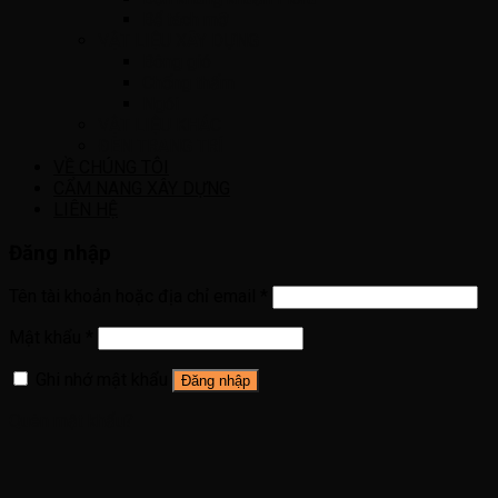
Bể tách mỡ
VẬT LIỆU XÂY DỰNG
Bông gió
Chống thấm
Ngói
VẬT LIỆU KHÁC
ĐÈN TRANG TRÍ
VỀ CHÚNG TÔI
CẨM NANG XÂY DỰNG
LIÊN HỆ
Đăng nhập
Tên tài khoản hoặc địa chỉ email
*
Mật khẩu
*
Ghi nhớ mật khẩu
Đăng nhập
Quên mật khẩu?