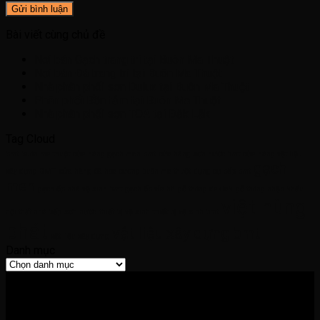
Bài viết cùng chủ đề
Nơi bán Gạch trang trí tại Buôn Ma Thuột
Nơi bán Đá trang trí tại Buôn Ma Thuột
Nhà phân phối sơn Dulux tại Buôn Ma Thuột
Phân phối Bồn tắm tại Buôn Ma Thuột
Nhà phân phối sơn TOA tại Đăk Lăk
Tag Cloud
bmt
buôn ma thuột
cửa hàng gạch men bmt
cửa hàng sơn nước bmt
cửa hàng vật liệu
gạch
xây dựng BMT
cửa hàng đá hoa cương buôn ma thuột
dụng cụ bếp bmt
men
gạch ốp nhà vệ sinh bmt
gạch ốp vỉa hè
gỗ thông daklak
gỗ thông nhập khẩu
việt hùng
nội thất nhà bếp
sơn nước
thiết bị vệ sinh
thiết bị vệ sinh bmt
phát
vật liệu xây dựng bmt
vật liệu xây dựng
Danh mục
Danh
mục
THÔNG TIN LIÊN HỆ