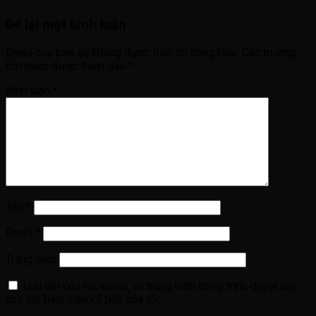
Để lại một bình luận
Email của bạn sẽ không được hiển thị công khai.
Các trường
bắt buộc được đánh dấu
*
Bình luận
*
Tên
*
Email
*
Trang web
Lưu tên của tôi, email, và trang web trong trình duyệt này
cho lần bình luận kế tiếp của tôi.