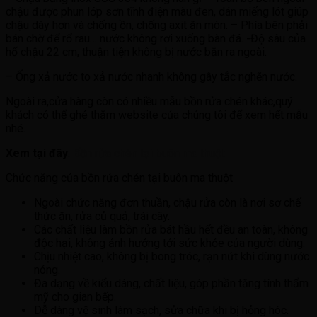
chậu được phun lớp sơn tĩnh điện màu đen, dán miếng lót giúp
chậu dày hơn và chống ồn, chống axit ăn mòn. – Phía bên phải
bán chờ để rổ rau… nước không rơi xuống bàn đá. -Độ sâu của
hố chậu 22 cm, thuận tiện không bị nước bắn ra ngoài.
– Ống xả nước to xả nước nhanh không gây tắc nghẽn nước.
Ngoài ra,cửa hàng còn có nhiều mẫu bồn rửa chén khác,quý
khách có thể ghé thăm website của chúng tôi để xem hết mẫu
nhé.
Xem tại đây
:
Bồn rửa chén tại buôn ma thuột
Chức năng của bồn rửa chén tại buôn ma thuột
Ngoài chức năng đơn thuần, chậu rửa còn là nơi sơ chế
thức ăn, rửa củ quả, trái cây.
Các chất liệu làm bồn rửa bát hầu hết đều an toàn, không
độc hại, không ảnh hưởng tới sức khỏe của người dùng.
Chịu nhiệt cao, không bị bong tróc, rạn nứt khi dùng nước
nóng.
Đa dạng về kiểu dáng, chất liệu, góp phần tăng tính thẩm
mỹ cho gian bếp.
Dễ dàng vệ sinh làm sạch, sửa chữa khi bị hỏng hóc.