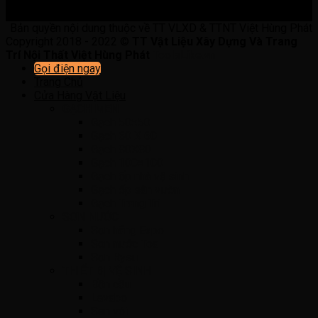
Bản quyền nội dung thuộc về TT VLXD & TTNT Việt Hùng Phát
Copyright 2018 - 2022 ©
TT Vật Liệu Xây Dựng Và Trang
Trí Nội Thất Việt Hùng Phát
ToolsLike.vn
Gọi điện ngay
Trang Chủ
Cửa Hàng Vật Liệu
GẠCH MEN
Gạch 50×50
Gạch 60 X 60
Gạch 80X80
Gạch 100×100
Gạch ốp nhà vệ sinh
Gạch ốp sân vườn
Gạch Trang Trí
SƠN NƯỚC
Sơn hãng Expo
Sơn nước Toa
Sơn Rysu
THIẾT BỊ VỆ SINH
Bồn cầu
Lavabo
Sen vòi