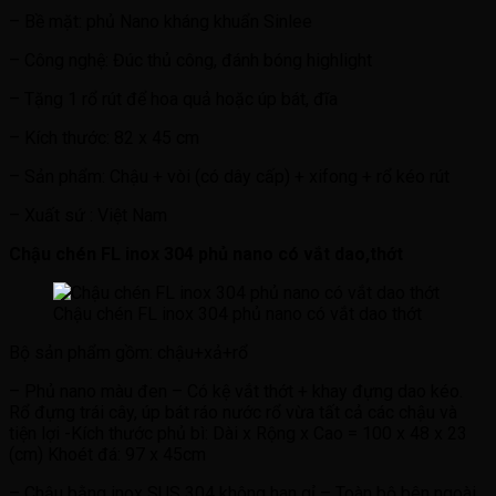
– Bề mặt: phủ Nano kháng khuẩn Sinlee
– Công nghệ: Đúc thủ công, đánh bóng highlight
– Tặng 1 rổ rút để hoa quả hoặc úp bát, đĩa
– Kích thước: 82 x 45 cm
– Sản phẩm: Chậu + vòi (có dây cấp) + xifong + rổ kéo rút
– Xuất sứ : Việt Nam
Chậu chén FL inox 304 phủ nano có vắt dao,thớt
Chậu chén FL inox 304 phủ nano có vắt dao thớt
Bộ sản phẩm gồm: chậu+xả+rổ
– Phủ nano màu đen – Có kệ vắt thớt + khay đựng dao kéo.
Rổ đựng trái cây, úp bát ráo nước rổ vừa tất cả các chậu và
tiện lợi -Kích thước phủ bì: Dài x Rộng x Cao = 100 x 48 x 23
(cm) Khoét đá: 97 x 45cm
– Chậu bằng inox SUS 304 không han gỉ – Toàn bộ bên ngoài