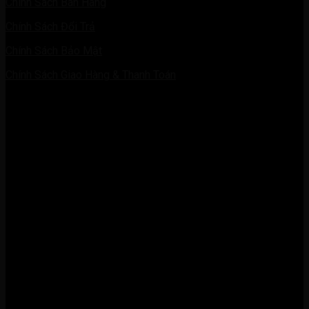
Chính Sách Bán Hàng
Chính Sách Đổi Trả
Chính Sách Bảo Mật
Chính Sách Giao Hàng & Thanh Toán
BẢN ĐỒ