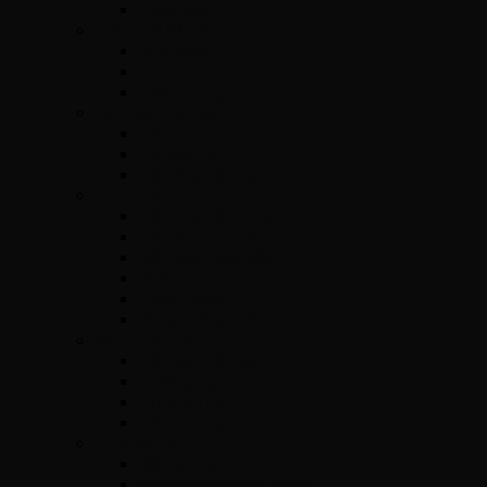
Chậu chén
THIẾT BỊ NƯỚC
Bình Minh
Hoa Sen
Tiền Phong
ĐÁ HOA CƯƠNG
Đá Granite
Đá Marble
Đá Công Nghiệp
GỖ – PALLET
Gỗ thông tận dụng
Gỗ thông xé thô
Gỗ thông bào sẵn
Pallet tạp
Pallet thông
Pallet đóng mới
NỘI THẤT GỖ
Kệ treo quần áo
Giường ngủ
Dụng cụ bếp
Kệ đa năng
BỒN NƯỚC
Bồn tự hoại
Bồn kháng khuẩn Flora