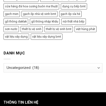
cửa hàng đá hoa cương buôn ma thuột
dụng cụ bếp bmt
gạch men
gạch ốp nhà vệ sinh bmt
gạch ốp vỉa hè
gỗ thông daklak
gỗ thông nhập khẩu
nội thất nhà bếp
sơn nước
thiết bị vệ sinh
thiết bị vệ sinh bmt
việt hùng phát
vật liệu xây dựng
vật liệu xây dựng bmt
DANH MỤC
Danh
mục
THÔNG TIN LIÊN HỆ