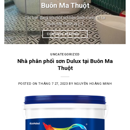
Buôn Ma Thuột
Các bạn đang tìm một nơi bán Gạch trang trí tại
Buôn Ma Thuột uy [...]
CONTINUE READING
→
UNCATEGORIZED
Nhà phân phối sơn Dulux tại Buôn Ma
Thuột
POSTED ON
THÁNG 7 27, 2023
BY
NGUYÊN HOÀNG MINH